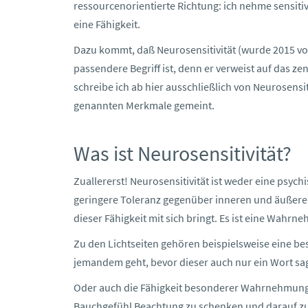
ressourcenorientierte Richtung: ich nehme sensitiv w
eine Fähigkeit.
Dazu kommt, daß Neurosensitivität (wurde 2015 von
passendere Begriff ist, denn er verweist auf das z
schreibe ich ab hier ausschließlich von Neurosensi
genannten Merkmale gemeint.
Was ist Neurosensitivität?
Zuallererst! Neurosensitivität ist weder eine psyc
geringere Toleranz gegenüber inneren und äußeren
dieser Fähigkeit mit sich bringt. Es ist eine Wahrn
Zu den Lichtseiten gehören beispielsweise eine bes
jemandem geht, bevor dieser auch nur ein Wort sa
Oder auch die Fähigkeit besonderer Wahrnehmung fü
Bauchgefühl Beachtung zu schenken und darauf zu 