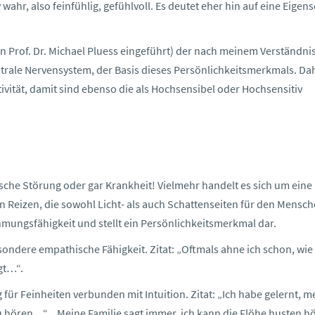
ahr, also feinfühlig, gefühlvoll. Es deutet eher hin auf eine Eigens
 Prof. Dr. Michael Pluess eingeführt) der nach meinem Verständni
entrale Nervensystem, der Basis dieses Persönlichkeitsmerkmals. Da
tivität, damit sind ebenso die als Hochsensibel oder Hochsensitiv
hische Störung oder gar Krankheit! Vielmehr handelt es sich um eine
 Reizen, die sowohl Licht- als auch Schattenseiten für den Mensch
ehmungsfähigkeit und stellt ein Persönlichkeitsmerkmal dar.
ondere empathische Fähigkeit. Zitat: „Oftmals ahne ich schon, wie
gt…“.
r Feinheiten verbunden mit Intuition. Zitat: „Ich habe gelernt, 
hören…“. „Meine Familie sagt immer, ich kann die Flöhe husten hö