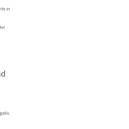
hte er
der
nd
ativ.