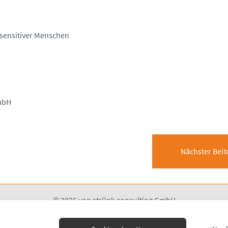
sensitiver Menschen
GmbH
Nächster Beit
©
2026 von strünk consulting GmbH
Datenschutzhinweis
Impressum
Cookie-Richtlinie (EU)