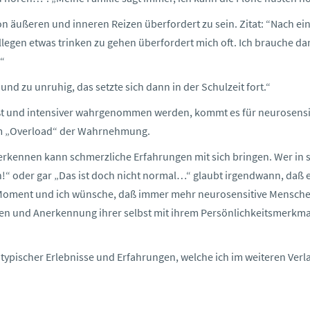
 von äußeren und inneren Reizen überfordert zu sein. Zitat: “Nach e
egen etwas trinken zu gehen überfordert mich oft. Ich brauche da
.“
und zu unruhig, das setzte sich dann in der Schulzeit fort.“
ßt und intensiver wahrgenommen werden, kommt es für neurosensi
em „Overload“ der Wahrnehmung.
uerkennen kann schmerzliche Erfahrungen mit sich bringen. Wer in
n!“ oder gar „Das ist doch nicht normal…“ glaubt irgendwann, daß e
cher Moment und ich wünsche, daß immer mehr neurosensitive Mensch
en und Anerkennung ihrer selbst mit ihrem Persönlichkeitsmerkma
 typischer Erlebnisse und Erfahrungen, welche ich im weiteren Verl