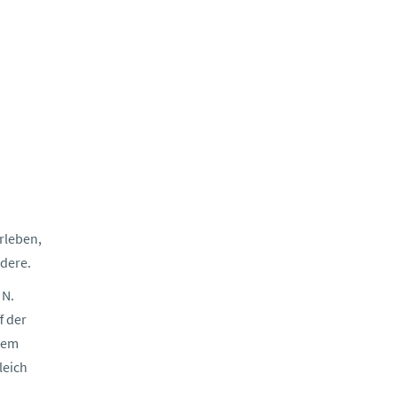
erleben,
dere.
 N.
f der
udem
leich