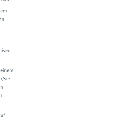
inem
nn
tiven
 seinem
r/sie
en
l
auf