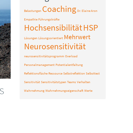
Coaching
Belastungen
Dr. Elaine Aron
Empathie
Führungskräfte
Hochsensibilität
HSP
Mehrwert
Lösungen
Lösungsorientiert
Neurosensitivität
neurosensitivitätsprogramm
Overload
Personalmanagement
Potentialentfaltung
Reflektionsfläche
Ressource
Selbstreflektion
Selbsttest
Sensitivität
Sensitivitätstypen
Teams
Verhalten
s
Wahrnehmung
Wahrnehmungseigenschaft
Werte