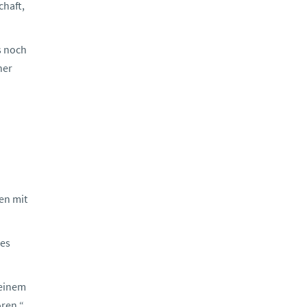
chaft,
s noch
her
en mit
 es
meinem
ren.“