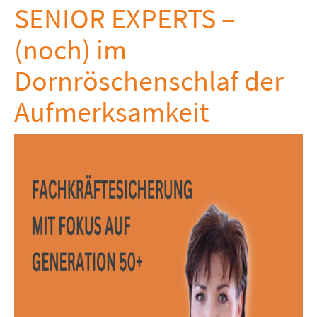
SENIOR EXPERTS –
(noch) im
Dornröschenschlaf der
Aufmerksamkeit