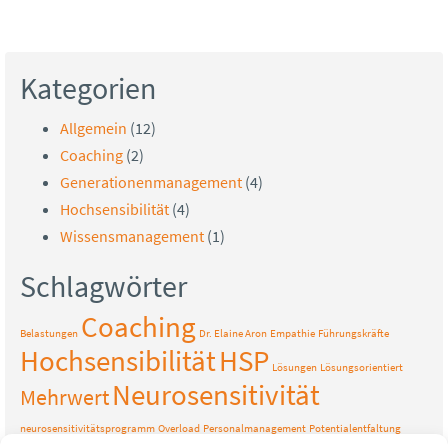
Kategorien
Allgemein
(12)
Coaching
(2)
Generationenmanagement
(4)
Hochsensibilität
(4)
Wissensmanagement
(1)
Schlagwörter
Coaching
Belastungen
Dr. Elaine Aron
Empathie
Führungskräfte
Hochsensibilität
HSP
Lösungen
Lösungsorientiert
Neurosensitivität
Mehrwert
neurosensitivitätsprogramm
Overload
Personalmanagement
Potentialentfaltung