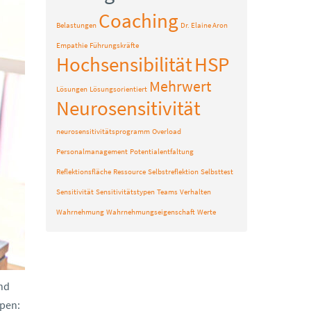
Coaching
Belastungen
Dr. Elaine Aron
Empathie
Führungskräfte
Hochsensibilität
HSP
Mehrwert
Lösungen
Lösungsorientiert
Neurosensitivität
neurosensitivitätsprogramm
Overload
Personalmanagement
Potentialentfaltung
Reflektionsfläche
Ressource
Selbstreflektion
Selbsttest
Sensitivität
Sensitivitätstypen
Teams
Verhalten
Wahrnehmung
Wahrnehmungseigenschaft
Werte
und
ypen: