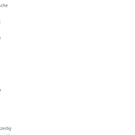
sche
t
e
m
zeitig