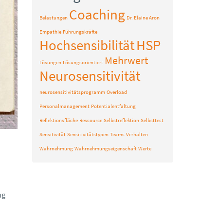
Coaching
Belastungen
Dr. Elaine Aron
Empathie
Führungskräfte
Hochsensibilität
HSP
Mehrwert
Lösungen
Lösungsorientiert
Neurosensitivität
neurosensitivitätsprogramm
Overload
Personalmanagement
Potentialentfaltung
Reflektionsfläche
Ressource
Selbstreflektion
Selbsttest
Sensitivität
Sensitivitätstypen
Teams
Verhalten
Wahrnehmung
Wahrnehmungseigenschaft
Werte
ng